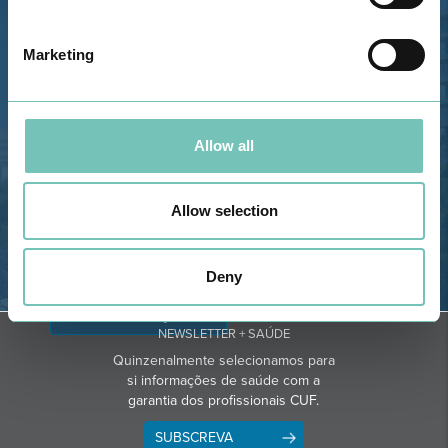
Estrada de Alvor, Sítio Cruz da
Bota, 8500-322 Alvor - Portimão
Marketing
GPS
Telefone: 282 420 400
Email: info@grupohpa.com
Allow all
Allow selection
Deny
OBTER DIREÇÕES
NEWSLETTER + SAÚDE
Quinzenalmente selecionamos para
si informações de saúde com a
garantia dos profissionais CUF.
SUBSCREVA