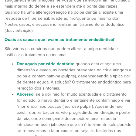
sanguíneos e terminações nervosas que se encontram na camada
mais interna do dente e se estendem até à ponta das raízes.
Quando há uma alteração/reação na polpa dentária, existe uma
resposta de hipersensibilidade ao frio/quente ou mesmo dor.
Nestes casos, é necessário realizar um tratamento endodôntico
(desvitalização).
Quais as causas que levam ao tratamento endodôntico?
São vários os cenários que podem alterar a polpa dentária e
justificar o tratamento da mesma:
Dor aguda por cárie dentária:
quando esta atinge uma
dimensão elevada, as bactérias presentes na cárie atingem a
polpa e contaminam-na (pulpite), desencadeando a típica dor
de dentes aguda. A solução? O tratamento endodôntico para
remoção dos sintomas.
Abcesso:
se a dor não for muito acentuada e o tratamento
for adiado, o nervo dentário é lentamente contaminado e vai
“morrendo” aos poucos (necrose pulpar). Apesar de não
existir dor, as bactérias vão progredindo em direção à ponta
da raiz, onde começam a desencadear uma resposta
infeciosa no osso (abcesso) que só é totalmente solucionado
se removermos o fator causal, ou seja, as bactérias nos