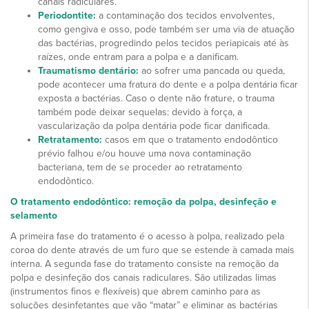
canais radiculares.
Periodontite:
a contaminação dos tecidos envolventes,
como gengiva e osso, pode também ser uma via de atuação
das bactérias, progredindo pelos tecidos periapicais até às
raízes, onde entram para a polpa e a danificam.
Traumatismo dentário:
ao sofrer uma pancada ou queda,
pode acontecer uma fratura do dente e a polpa dentária ficar
exposta a bactérias. Caso o dente não frature, o trauma
também pode deixar sequelas: devido à força, a
vascularização da polpa dentária pode ficar danificada.
Retratamento:
casos em que o tratamento endodôntico
prévio falhou e/ou houve uma nova contaminação
bacteriana, tem de se proceder ao retratamento
endodôntico.
O tratamento endodôntico: remoção da polpa, desinfeção e
selamento
A primeira fase do tratamento é o acesso à polpa, realizado pela
coroa do dente através de um furo que se estende à camada mais
interna. A segunda fase do tratamento consiste na remoção da
polpa e desinfeção dos canais radiculares. São utilizadas limas
(instrumentos finos e flexíveis) que abrem caminho para as
soluções desinfetantes que vão “matar” e eliminar as bactérias