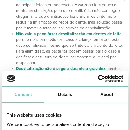
na polpa infetada ou necrosada. Essa zona tem pouca ou
nenhuma circulação, pelo que o antibiótico não consegue
chegar lá. O que o antibiótico faz é aliviar os sintomas e
reduzir a inflamação ao redor do dente, mas solução passa
por remover o fator causal, através da desvitalização.
Não vale a pena fazer desvitalização em dentes de leite,
porque mais tarde vão cair: caso a criança tenha dor, esta
deve ser aliviada mesmo que se trate de um dente de leite.
Para além disso, as bactérias podem passar para o osso e
danificar a estrutura do dente permanente que está por
erupcionar.
Desvitalização não é segura durante a gravidez:
manter
tecido infetado no corpo pode prejudicar a saúde da mãe e
do feto, pelo que o tratamento endodôntico é recomendável,
apenas com alguns cuidados extra (na realização de
radiografias e administração de fármacos e medicamentos).
Consent
Details
About
O dente parte porque foi desvitalizado:
quando um dente
desvitalizado parte, isto não se deve ao tratamento
endodôntico em si, mas sim à fragilidade que o dente já
This website uses cookies
apresentava antes do tratamento (cárie de elevadas
dimensões ou coroa do dente fraturada). Em dentes muito
We use cookies to personalise content and ads, to
destruídos recomenda-se a colocação de coroa após