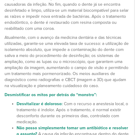
causadoras da infeção. No fim, quando o dente já se encontra
desinfetado e limpo, utiliza-se um material biocompatível para selar
as raízes e impedir nova entrada de bactérias. Após o tratamento
endodôntico, o dente é restaurado com resina composta ou
reabilitado com uma coroa.
Atualmente, com o avanço da medicina dentária e das técnicas
utilizadas, garante-se uma elevada taxa de sucesso: a utilização de
isolamento absoluto, que impede a contaminação do dente com
saliva a meio do procedimento de desinfeção; os sistemas de
ampliação, como as lupas ou o microscópio, que garantem uma
ampliação da imagem, aumentando o campo de visão e permitindo
um tratamento mais pormenorizado. Os meios auxiliares de
diagnóstico como radiografias e CBCT (imagem a 3D) que ajudam
na visualização e planeamento cuidadoso do caso.
Desmistificar os mitos por detrás do “monstro”:
Desvitalizar é doloroso:
Com o recurso a anestesia local, o
tratamento é indolor. Após o tratamento, é normal existir
desconforto durante os primeiros dias, controlado com
medicação.
Não posso simplesmente tomar um antibiótico e resolver
o assunto?
A causa da infeção encontra-se dentro do dente,