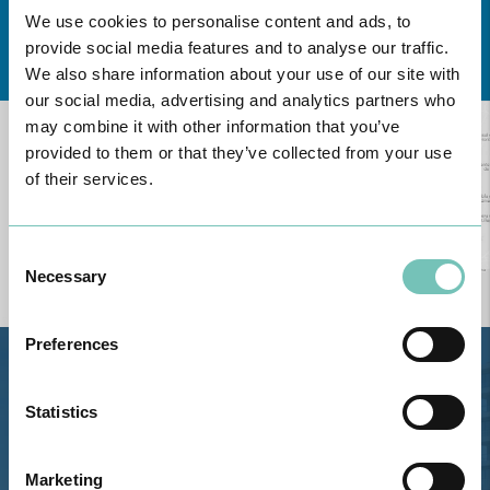
We use cookies to personalise content and ads, to
Conheça todas as Unidades de saúde CUF
aqui
provide social media features and to analyse our traffic.
We also share information about your use of our site with
our social media, advertising and analytics partners who
may combine it with other information that you’ve
provided to them or that they’ve collected from your use
of their services.
Consent
Necessary
Selection
Preferences
Estrada de Alvor, Sítio Cruz da
Bota, 8500-322 Alvor - Portimão
Statistics
GPS
Telefone: 282 420 400
Marketing