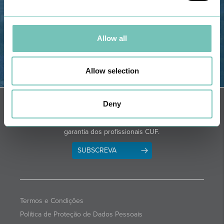
Email: info@grupohpa.com
Allow all
Allow selection
OBTER DIREÇÕES
NEWSLETTER + SAÚDE
Deny
Quinzenalmente selecionamos para
si informações de saúde com a
garantia dos profissionais CUF.
SUBSCREVA
Termos e Condições
Política de Proteção de Dados Pessoais