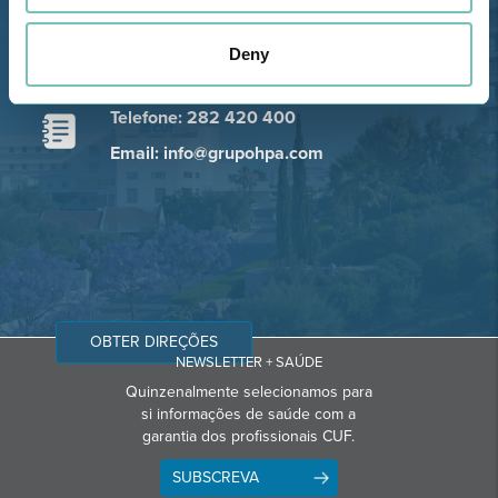
Estrada de Alvor, Sítio Cruz da
Bota, 8500-322 Alvor - Portimão
Deny
GPS
Telefone: 282 420 400
Email: info@grupohpa.com
OBTER DIREÇÕES
NEWSLETTER + SAÚDE
Quinzenalmente selecionamos para
si informações de saúde com a
garantia dos profissionais CUF.
SUBSCREVA