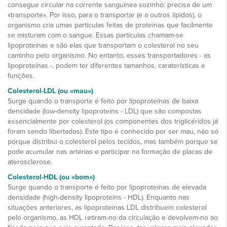
consegue circular na corrente sanguínea sozinho: precisa de um
«transporte». Por isso, para o transportar (e a outros lípidos), o
organismo cria umas partículas feitas de proteínas que facilmente
se misturam com o sangue. Essas partículas chamam-se
lipoproteínas e são elas que transportam o colesterol no seu
caminho pelo organismo. No entanto, esses transportadores - as
lipoproteínas -, podem ter diferentes tamanhos, caraterísticas e
funções.
Colesterol-LDL (ou «mau»)
Surge quando o transporte é feito por lipoproteínas de baixa
densidade (low-density lipoproteins - LDL) que são compostas
essencialmente por colesterol (os componentes dos triglicéridos já
foram sendo libertados). Este tipo é conhecido por ser mau, não só
porque distribui o colesterol pelos tecidos, mas também porque se
pode acumular nas artérias e participar na formação de placas de
aterosclerose.
Colesterol-HDL (ou «bom»)
Surge quando o transporte é feito por lipoproteínas de elevada
densidade (high-density lipoproteins - HDL). Enquanto nas
situações anteriores, as lipoproteínas LDL distribuem colesterol
pelo organismo, as HDL retiram-no da circulação e devolvem-no ao