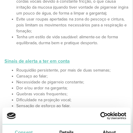
cordas vocais devido à constante fricção, o que causa
irritação da mucosa (quando tiver vontade de pigarrear ingira
um pouco de água, de forma a limpar a garganta);
Evite usar roupas apertadas na zona do pescoço e cintura,
pois limitam os movimentos necessários para a respiração e
fonação;
Tenha um estilo de vida saudável: alimente-se de forma
equilibrada, durma bem e pratique desporto.
Sinais de alerta a ter em conta
Rouquidão persistente, por mais de duas semanas;
Cansaço ao falar;
Necessidade de pigarreio constante;
Dor e/ou ardor na garganta;
Quebras vocais frequentes;
Dificuldade na projeção vocal;
Sensação de esforço ao falar.
Tal como o seu corpo, também a sua voz precisa de cuidados.
Repouse a sua voz! Oiça a sua voz! Cuide da sua voz!
Consent
Details
About