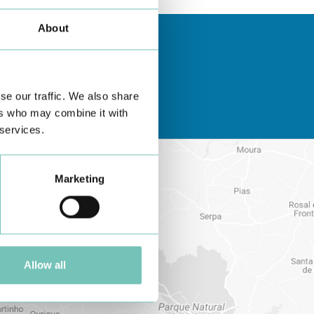
About
se our traffic. We also share
ers who may combine it with
 services.
Marketing
Allow all