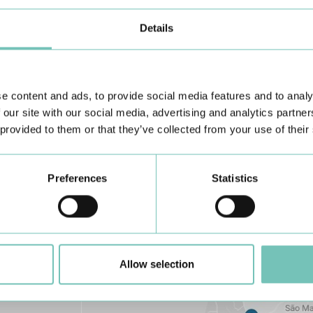
Details
e content and ads, to provide social media features and to analy
Conheça todas as Unidades de saúde CUF
aqui
 our site with our social media, advertising and analytics partn
 provided to them or that they’ve collected from your use of their
Preferences
Statistics
Allow selection