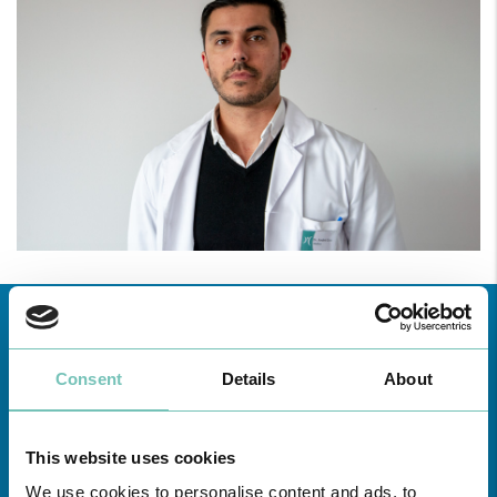
Consent
Details
About
This website uses cookies
Conheça todas as Unidades de saúde CUF
aqui
We use cookies to personalise content and ads, to