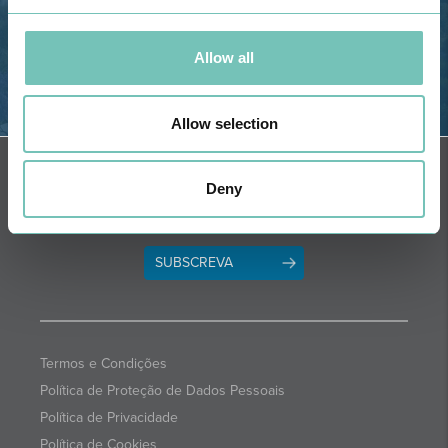
Allow all
Allow selection
OBTER DIREÇÕES
NEWSLETTER + SAÚDE
Quinzenalmente selecionamos para
Deny
si informações de saúde com a
garantia dos profissionais CUF.
SUBSCREVA
Termos e Condições
Política de Proteção de Dados Pessoais
Política de Privacidade
Política de Cookies