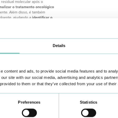
 residual molecular após o
alizar o tratamento oncológico
oente. Além disso, é também
 doente, ajudando a
identificar o
na doença metastática, sendo
mento ou necessidade de
sulta de Oncologia?
Details
e content and ads, to provide social media features and to analy
 our site with our social media, advertising and analytics partn
 provided to them or that they’ve collected from your use of their
Preferences
Statistics
Conheça todas as Unidades de saúde CUF
aqui