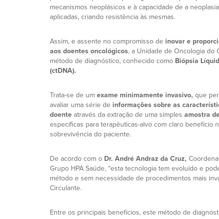
mecanismos neoplásicos e à capacidade de a neoplasia 
aplicadas, criando resistência às mesmas.
Assim, e assente no compromisso de
inovar e proporc
aos doentes oncológicos
, a Unidade de Oncologia do
método de diagnóstico, conhecido como
Biópsia Líqui
(ctDNA).
Trata-se de um
exame minimamente invasivo,
que per
avaliar uma série de
informações sobre as característi
doente
através da extração de uma simples
amostra d
específicas para terapêuticas-alvo com claro benefício 
sobrevivência do paciente.
De acordo com o
Dr. André Andraz da Cruz,
Coordenad
Grupo HPA Saúde, “esta tecnologia tem evoluído e po
método e sem necessidade de procedimentos mais inva
Circulante.
Entre os principais benefícios, este método de diagnóst