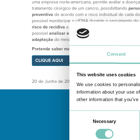
uma empresa norte-americana, permite avaliar a doença
tratamento cirúrgico de um cancro, possibilitando
person
preventivo
de acordo com o risco individual de cada d
possível monitorizar o ctDNA durante o seguimento do
risco de recidiva
e assim antecipar e
agir rapidamente
possível
analisar em tempo real a resposta ao trata
adaptação
do mesmo.”
Pretende saber mais informações ou marcar uma con
Consent
CLIQUE AQUI
This website uses cookies
20 de Junho de 2023
We use cookies to personalis
information about your use of
other information that you’ve
Consent
Necessary
Selection