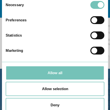
Necessary
Conheça todas as Unidades de saúde CUF
aqui
Selection
Preferences
Statistics
Marketing
Allow all
Estrada de Alvor, Sítio Cruz da
Bota, 8500-322 Alvor - Portimão
Allow selection
GPS
Telefone: 282 420 400
Deny