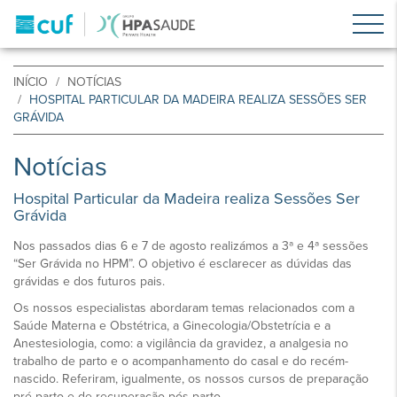
INÍCIO
NOTÍCIAS
HOSPITAL PARTICULAR DA MADEIRA REALIZA SESSÕES SER
GRÁVIDA
Notícias
Hospital Particular da Madeira realiza Sessões Ser
Grávida
Nos passados dias 6 e 7 de agosto realizámos a 3ª e 4ª sessões
“Ser Grávida no HPM”. O objetivo é esclarecer as dúvidas das
grávidas e dos futuros pais.
Os nossos especialistas abordaram temas relacionados com a
Saúde Materna e Obstétrica, a Ginecologia/Obstetrícia e a
Anestesiologia, como: a vigilância da gravidez, a analgesia no
trabalho de parto e o acompanhamento do casal e do recém-
nascido. Referiram, igualmente, os nossos cursos de preparação
pré-parto e de recuperação pós-parto.