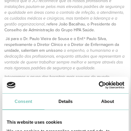
significa que a JCI reconhece que os nossos profissionais e
instalações pautam-se pelos mais elevados padrões de segurança
e qualidade em áreas como o controlo de infeção, o atendimento,
os cuidados médicos e cirúrgicos, mas também a liderança e a
gestão organizacional
, refere João Bacalhau, o Presidente do
Conselho de Administração do Grupo HPA Saúde.
Já para o Dr. Paulo Vieira de Sousa e o Enf.º Paulo Silva,
respetivamente o Diretor Clínico e o Diretor de Enfermagem da
unidade, salientam em uníssono
o empenho, o humanismo e a
dedicação dos profissionais, enquanto atitudes que representam a
vontade de querer trabalhar sempre melhor e sempre através dos
mais rigorosos padrões de segurança e qualidade.
Integrarmos o grupo dos hospitais mais seguros do mundo,
situando-nos na região mais turística de Portugal, deve constituir
um motivo de orgulho para todos, não só no âmbito regional, mas
também no âmbito nacional
, termina César Santos, Administrador e
Diretor do HPA Gambelas.
Consent
Details
About
6 de Dezembro de 2021
This website uses cookies