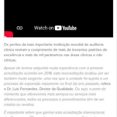
Os peritos da mais importante instituição mundial de auditoria
clínica reviram o cumprimento de mais de trezentos padrões de
excelência e mais de mil parâmetros nas áreas clínicas e não
clínicas.
Apesar de termos adquirido muita experiência com a primeira
acreditação ocorrida em 2018, esta reacreditação acabou por ser
também muito exigente, uma vez que a unidade foi sujeita a um
processo de expansão importante no final do ano passado
, refere
o Dr. Luís Fernandes, Diretor da Qualidade.
Ou seja, a partir do
momento que oferecemos mais serviços ou serviços mais
diferenciados, todos os processos e procedimentos têm de ser
criados ou revistos.
É importante referir que ganhar esta acreditação internacional,