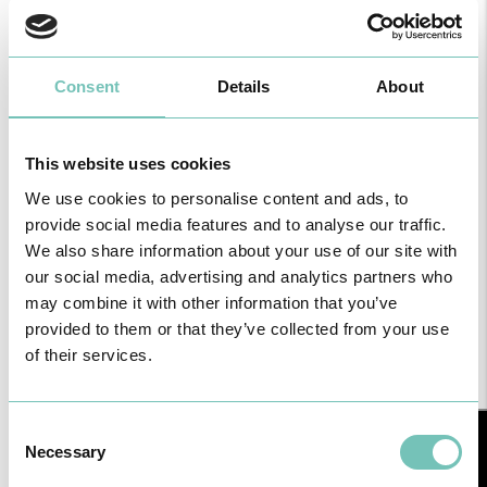
assim ao seu dispor a maior rede privada de prestação de
cuidados de saúde na Região Autónoma da Madeira”,
complementou.
A administração do HPM destacou, ainda, a vontade de “crescer
Consent
Details
About
com o Marítimo e por isso comprometemo-nos a honrar este
compromisso, cuidando de todos os atletas e associados desta
grande instituição que é o Marítimo”.
This website uses cookies
Na celebração do protocolo estiveram presentes a administração e
We use cookies to personalise content and ads, to
a equipa médica do Hospital Particular da Madeira, assim como a
administração do Club Sport Marítimo.
provide social media features and to analyse our traffic.
We also share information about your use of our site with
Recorde-se que o Club Sport Marítimo é considerado o maior clube
our social media, advertising and analytics partners who
da Região Autónoma da Madeira, integrando uma vasta diversidade
de modalidades – como o andebol, automobilismo, atletismo,
may combine it with other information that you’ve
basquetebol, futsal, hóquei em patins, patinagem de velocidade,
provided to them or that they’ve collected from your use
ténis de mesa, taekwondo, motociclismo, natação, voleibol, entre
of their services.
outros – sendo o futebol a modalidade que mais se destaca.
Consent
Necessary
Selection