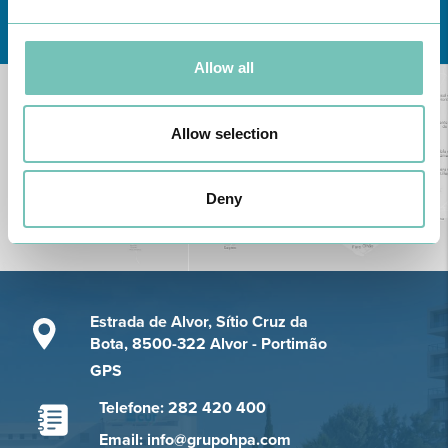
Conheça todas as Unidades de saúde CUF
aqui
Allow all
Allow selection
Deny
Estrada de Alvor, Sítio Cruz da
Bota, 8500-322 Alvor - Portimão
GPS
Telefone: 282 420 400
Email: info@grupohpa.com