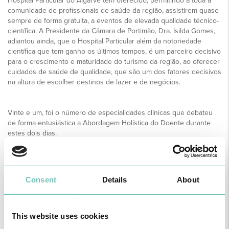
Hospital Particular do Algarve tem oferecido, permitindo a toda a
comunidade de profissionais de saúde da região, assistirem quase
sempre de forma gratuita, a eventos de elevada qualidade técnico-
científica. A Presidente da Câmara de Portimão, Dra. Isilda Gomes,
adiantou ainda, que o Hospital Particular além da notoriedade
científica que tem ganho os últimos tempos, é um parceiro decisivo
para o crescimento e maturidade do turismo da região, ao oferecer
cuidados de saúde de qualidade, que são um dos fatores decisivos
na altura de escolher destinos de lazer e de negócios.
Vinte e um, foi o número de especialidades clínicas que debateu
de forma entusiástica a Abordagem Holística do Doente durante
estes dois dias.
No momento de encerramento ficou a promessa da organização
do II Congresso para o ano de 2017, o mesmo para o qual está
Consent
Details
About
prevista a inauguração do Hospital Particular da Madeira.
12 de Outubro de 2015
This website uses cookies