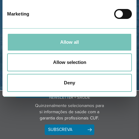
Estrada de Alvor, Sítio Cruz da
Bota, 8500-322 Alvor - Portimão
Marketing
GPS
Telefone: 282 420 400
Email: info@grupohpa.com
Allow all
Allow selection
Deny
OBTER DIREÇÕES
NEWSLETTER + SAÚDE
Quinzenalmente selecionamos para
si informações de saúde com a
garantia dos profissionais CUF.
SUBSCREVA