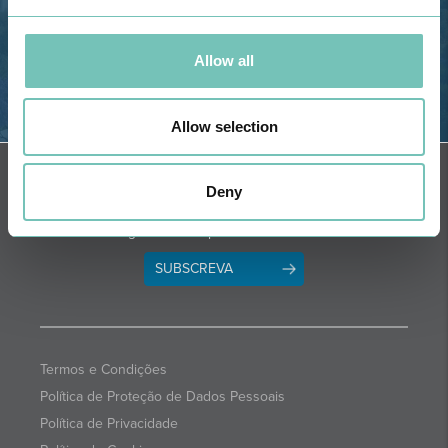
Allow all
Allow selection
OBTER DIREÇÕES
NEWSLETTER + SAÚDE
Deny
Quinzenalmente selecionamos para
si informações de saúde com a
garantia dos profissionais CUF.
SUBSCREVA
Termos e Condições
Política de Proteção de Dados Pessoais
Política de Privacidade