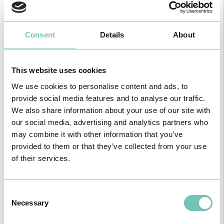
são “a doença coronária (como o enfarte agudo do miocárdio e a
angina de peito) e o AVC, que não é bem do âmbito da cardiologia,
mas é do espetro da doença cardiovascular. Temos também
elevada incidência de doenças valvulares – as valvulopatias e a
Consent
Details
About
insuficiência cardíaca”, refere, sendo que todas estas patologias
podem ser diagnosticadas e tratadas no HPM.
Num futuro próximo o objetivo é “manter a acreditação, o rigor e a
This website uses cookies
qualidade do serviço prestado aos nossos pacientes, transmitir
We use cookies to personalise content and ads, to
segurança e confiança nos diagnósticos realizados no HPM”,
assegurou a coordenadora.
provide social media features and to analyse our traffic.
We also share information about your use of our site with
MAIS INFORMAÇÃO
our social media, advertising and analytics partners who
17 de Fevereiro de 2025
may combine it with other information that you’ve
provided to them or that they’ve collected from your use
of their services.
Consent
Necessary
Selection