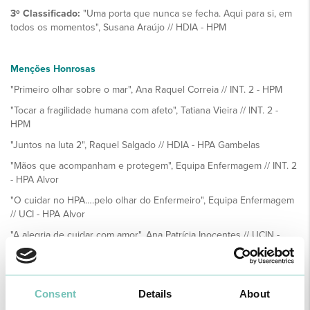
3º Classificado:
"Uma porta que nunca se fecha. Aqui para si, em
todos os momentos", Susana Araújo // HDIA - HPM
Menções Honrosas
"Primeiro olhar sobre o mar", Ana Raquel Correia // INT. 2 - HPM
"Tocar a fragilidade humana com afeto", Tatiana Vieira // INT. 2 -
HPM
"Juntos na luta 2", Raquel Salgado // HDIA - HPA Gambelas
"Mãos que acompanham e protegem", Equipa Enfermagem // INT. 2
- HPA Alvor
"O cuidar no HPA….pelo olhar do Enfermeiro", Equipa Enfermagem
// UCI - HPA Alvor
"A alegria de cuidar com amor", Ana Patrícia Inocentes // UCIN -
HPA Gambelas
"Nascer em boas mãos", Manuel Gallardo // UCIN - HPA Gambelas
"O coração HPA bate para si", Cristina Ferreira & Lino Freitas // UCI
Consent
Details
About
- HPM