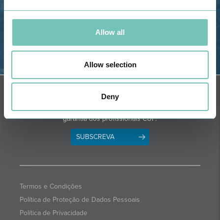
Allow all
Allow selection
OBTER DIREÇÕES
NEWSLETTER + SAÚDE
Deny
Quinzenalmente selecionamos para
si informações de saúde com a
garantia dos profissionais CUF.
SUBSCREVA
Termos e Condições
Política de Proteção de Dados Pessoais
Política de Privacidade