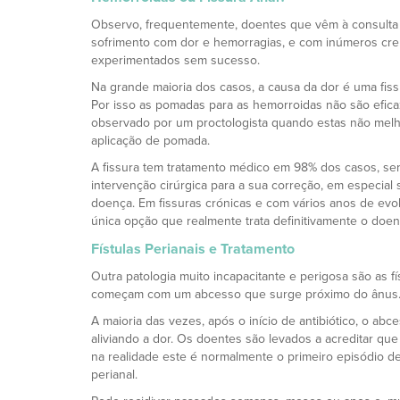
Observo, frequentemente, doentes que vêm à consult
sofrimento com dor e hemorragias, e com inúmeros cr
experimentados sem sucesso.
Na grande maioria dos casos, a causa da dor é uma fiss
Por isso as pomadas para as hemorroidas não são eficaz
observado por um proctologista quando estas não mel
aplicação de pomada.
A fissura tem tratamento médico em 98% dos casos, se
intervenção cirúrgica para a sua correção, em especial se
doença. Em fissuras crónicas e com vários anos de evolu
única opção que realmente trata definitivamente o doen
Fístulas Perianais e Tratamento
Outra patologia muito incapacitante e perigosa são as fí
começam com um abcesso que surge próximo do ânus. A
A maioria das vezes, após o início de antibiótico, o ab
aliviando a dor. Os doentes são levados a acreditar que
na realidade este é normalmente o primeiro episódio de
perianal.