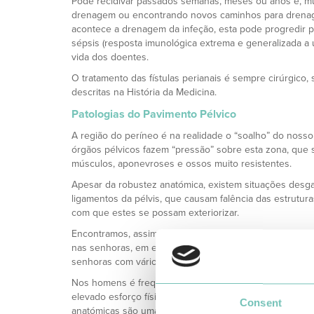
Pode recidivar passados semanas, meses ou anos e, mu
drenagem ou encontrando novos caminhos para drena
acontece a drenagem da infeção, esta pode progredir 
sépsis (resposta imunológica extrema e generalizada a 
vida dos doentes.
O tratamento das fístulas perianais é sempre cirúrgico,
descritas na História da Medicina.
Patologias do Pavimento Pélvico
A região do períneo é na realidade o “soalho” do noss
órgãos pélvicos fazem “pressão” sobre esta zona, que 
músculos, aponevroses e ossos muito resistentes.
Apesar da robustez anatómica, existem situações desg
ligamentos da pélvis, que causam falência das estrutur
com que estes se possam exteriorizar.
Encontramos, assim, prolapsos da bexiga, do útero/vagi
nas senhoras, em especial após trabalhos de parto pro
senhoras com vários partos naturais.
Nos homens é frequente encontrar prolapsos do reto,
elevado esforço físico ou com hábitos de defecação mui
Consent
anatómicas são uma das principais causas de obstipaç