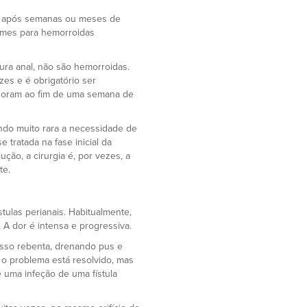
a após semanas ou meses de
emes para hemorroidas
ura anal, não são hemorroidas.
es e é obrigatório ser
horam ao fim de uma semana de
ndo muito rara a necessidade de
 tratada na fase inicial da
ção, a cirurgia é, por vezes, a
te.
stulas perianais. Habitualmente,
 dor é intensa e progressiva.
cesso rebenta, drenando pus e
 o problema está resolvido, mas
 uma infeção de uma fístula