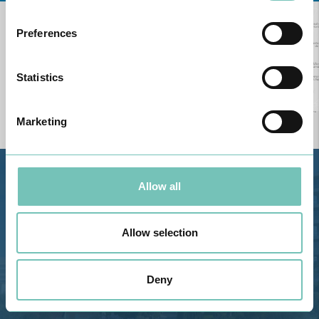
Preferences
Statistics
Marketing
Estrada de Alvor, Sítio Cruz da
Allow all
Bota, 8500-322 Alvor - Portimão
GPS
Allow selection
Telefone: 282 420 400
Email: info@grupohpa.com
Deny