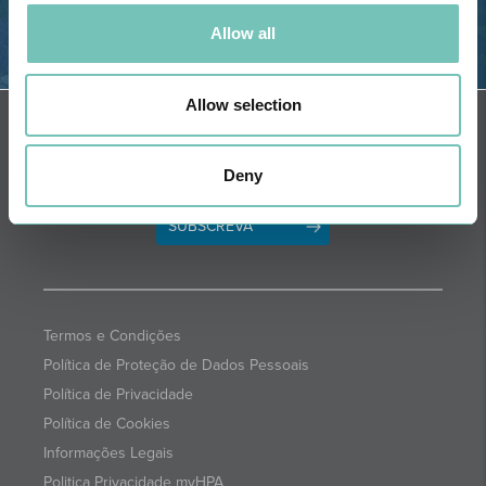
Allow all
OBTER DIREÇÕES
Allow selection
NEWSLETTER + SAÚDE
Quinzenalmente selecionamos para
si informações de saúde com a
Deny
garantia dos profissionais CUF.
SUBSCREVA
Termos e Condições
Política de Proteção de Dados Pessoais
Política de Privacidade
Política de Cookies
Informações Legais
Politica Privacidade myHPA