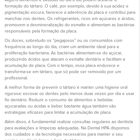
formação do tártaro. O café, por exemplo, devido à sua acidez e
pigmentação escura, favorece a aderência da placa e contribui para
manchas nos dentes. Os refrigerantes, ricos em açúcares e ácidos,
promovem a desmineralização do esmalte e alimentam as bactérias
responsáveis pela formação da placa.
Os doces, sobretudo os “pegajosos” ou os consumidos com
frequência ao longo do dia, criam um ambiente ideal para a
proliferação bacteriana. As bactérias alimentam-se do açúcar,
produzindo ácidos que atacam o esmalte dentário e facilitam a
acumulação de placa. Com o tempo, essa placa endurece e
transforma-se em tártaro, que só pode ser removido por um
profissional.
A melhor forma de prevenir o tártaro é manter uma higiene oral
rigorosa: escovar os dentes pelo menos duas vezes por dia e usar
fio dentário. Reduzir o consumo de alimentos e bebidas
açucaradas ou ácidas e beber bastante água também são
estratégias eficazes para limitar a acumulação de placa.
Além disso, é fundamental realizar consultas regulares ao dentista
para avaliações e limpezas adequadas. Na Dental HPA dispomos
dos cuidados e da tecnologia necessários para manter o seu