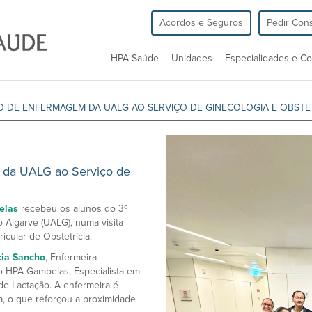
Acordos e Seguros
Pedir Cons
HPA Saúde
Unidades
Especialidades e Co
NO DE ENFERMAGEM DA UALG AO SERVIÇO DE GINECOLOGIA E OBSTE
m da UALG ao Serviço de
elas
recebeu os alunos do 3º
 Algarve (UALG), numa visita
icular de Obstetrícia.
cia Sancho
,
Enfermeira
o HPA Gambelas, Especialista em
de Lactação. A enfermeira é
a, o que reforçou a proximidade