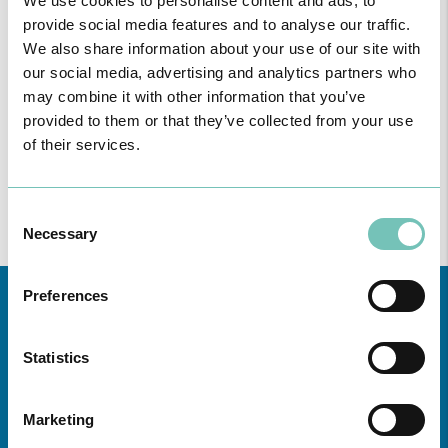
We use cookies to personalise content and ads, to
provide social media features and to analyse our traffic.
Região
We also share information about your use of our site with
our social media, advertising and analytics partners who
Todas
may combine it with other information that you’ve
as
unidades
provided to them or that they’ve collected from your use
of their services.
Consulte aqui
todas as informações sobre a Especialidade nas
Unidades de saúde CUF da zona da Grande Lisboa, Norte,
Centro e Açores.
Consent
Necessary
Selection
Preferences
Statistics
Marketing