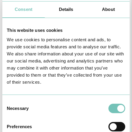
a doença é reversível com estas medidas.
Consent
Details
About
Embora a maioria dos casos evolua de forma benigna, a doença
pode progredir para cirrose, especialmente em pessoas idosas,
diabéticas ou com inflamação hepática (esteato-hepatite não
This website uses cookies
alcoólica). Para prevenir o fígado gordo, é essencial manter um
estilo de vida saudável, controlar o peso, praticar atividade física,
We use cookies to personalise content and ads, to
moderar o consumo de álcool e adotar uma alimentação
provide social media features and to analyse our traffic.
equilibrada.
We also share information about your use of our site with
our social media, advertising and analytics partners who
may combine it with other information that you’ve
provided to them or that they’ve collected from your use
ESPECIALIDADE DISPONÍVEL NAS UNIDADES
of their services.
Região
Todas
Consent
as
Necessary
Selection
unidades
Consulte aqui
todas as informações sobre a Especialidade nas
Preferences
Unidades de saúde CUF da zona da Grande Lisboa, Norte,