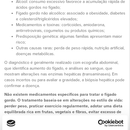
Álcool: consumo excessivo favorece a acumulação rápida de
ácidos gordos no fígado;
Fígado gordo não alcoólico: associado a obesidade, diabetes
e colesterol/triglicéridos elevados;
Medicamentos e toxinas: corticoides, amiodarona,
antirretrovirais, cogumelos ou produtos químicos;
Predisposição genética: algumas famílias apresentam maior
risco;
Outras causas raras: perda de peso rápida, nutrição artificial,
doenças metabólicas.
O diagnóstico é geralmente realizado com ecografia abdominal,
que identifica aumento do fígado, e análises ao sangue, que
mostram alterações nas enzimas hepáticas (transaminases). Em
casos incertos ou para avaliar a gravidade, a biópsia hepática pode
confirmar a doença.
Não existem medicamentos específicos para tratar o fígado
gordo. O tratamento baseia-se em alterações no estilo de vida:
perder peso, praticar exercício regularmente, adotar uma dieta
equilibrada rica em frutas, vegetais e fibras, evitar excesso de
gorduras saturadas e eliminar o consumo de álcool. É
igualmente importante controlar doenças associadas, como
diabetes, colesterol e triglicéridos elevados. Nas fases iniciais,