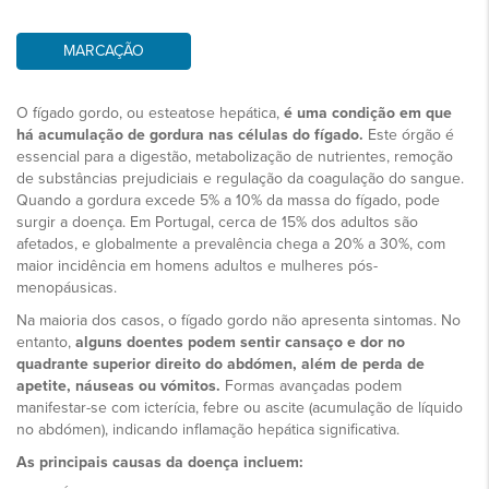
MARCAÇÃO
O fígado gordo, ou esteatose hepática,
é uma condição em que
há acumulação de gordura nas células do fígado.
Este órgão é
essencial para a digestão, metabolização de nutrientes, remoção
de substâncias prejudiciais e regulação da coagulação do sangue.
Quando a gordura excede 5% a 10% da massa do fígado, pode
surgir a doença. Em Portugal, cerca de 15% dos adultos são
afetados, e globalmente a prevalência chega a 20% a 30%, com
maior incidência em homens adultos e mulheres pós-
menopáusicas.
Na maioria dos casos, o fígado gordo não apresenta sintomas. No
entanto,
alguns doentes podem sentir cansaço e dor no
quadrante superior direito do abdómen, além de perda de
apetite, náuseas ou vómitos.
Formas avançadas podem
manifestar-se com icterícia, febre ou ascite (acumulação de líquido
no abdómen), indicando inflamação hepática significativa.
As principais causas da doença incluem: