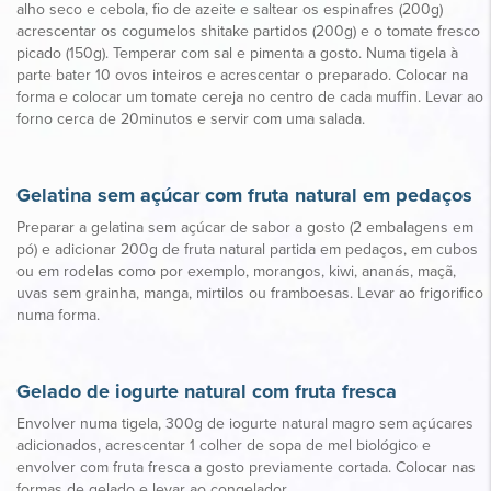
alho seco e cebola, fio de azeite e saltear os espinafres (200g)
acrescentar os cogumelos shitake partidos (200g) e o tomate fresco
picado (150g). Temperar com sal e pimenta a gosto. Numa tigela à
parte bater 10 ovos inteiros e acrescentar o preparado. Colocar na
forma e colocar um tomate cereja no centro de cada muffin. Levar ao
forno cerca de 20minutos e servir com uma salada.
Gelatina sem açúcar com fruta natural em pedaços
Preparar a gelatina sem açúcar de sabor a gosto (2 embalagens em
pó) e adicionar 200g de fruta natural partida em pedaços, em cubos
ou em rodelas como por exemplo, morangos, kiwi, ananás, maçã,
uvas sem grainha, manga, mirtilos ou framboesas. Levar ao frigorifico
numa forma.
Gelado de iogurte natural com fruta fresca
Envolver numa tigela, 300g de iogurte natural magro sem açúcares
adicionados, acrescentar 1 colher de sopa de mel biológico e
envolver com fruta fresca a gosto previamente cortada. Colocar nas
formas de gelado e levar ao congelador.