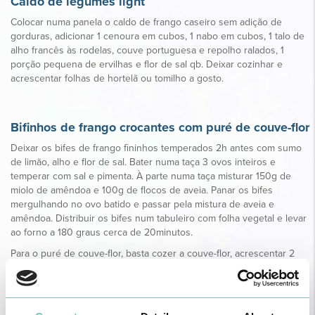
Caldo de legumes light
Colocar numa panela o caldo de frango caseiro sem adição de
gorduras, adicionar 1 cenoura em cubos, 1 nabo em cubos, 1 talo de
alho francês às rodelas, couve portuguesa e repolho ralados, 1
porção pequena de ervilhas e flor de sal qb. Deixar cozinhar e
acrescentar folhas de hortelã ou tomilho a gosto.
Bifinhos de frango crocantes com puré de couve-flor
Deixar os bifes de frango fininhos temperados 2h antes com sumo
de limão, alho e flor de sal. Bater numa taça 3 ovos inteiros e
temperar com sal e pimenta. À parte numa taça misturar 150g de
miolo de amêndoa e 100g de flocos de aveia. Panar os bifes
mergulhando no ovo batido e passar pela mistura de aveia e
amêndoa. Distribuir os bifes num tabuleiro com folha vegetal e levar
ao forno a 180 graus cerca de 20minutos.
Para o puré de couve-flor, basta cozer a couve-flor, acrescentar 2
colheres de sopa de queijo quark 0% de matéria gorda, bater tudo
com a varinha e temperar com flor de sal e pimenta.