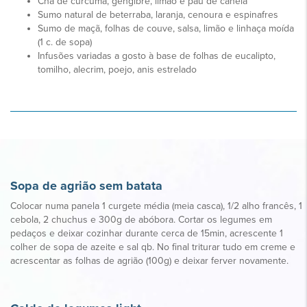
Chá de curcuma, gengibre, limão e pau de canela
Sumo natural de beterraba, laranja, cenoura e espinafres
Sumo de maçã, folhas de couve, salsa, limão e linhaça moída
(1 c. de sopa)
Infusões variadas a gosto à base de folhas de eucalipto,
tomilho, alecrim, poejo, anis estrelado
Sopa de agrião sem batata
Colocar numa panela 1 curgete média (meia casca), 1/2 alho francês, 1
cebola, 2 chuchus e 300g de abóbora. Cortar os legumes em
pedaços e deixar cozinhar durante cerca de 15min, acrescente 1
colher de sopa de azeite e sal qb. No final triturar tudo em creme e
acrescentar as folhas de agrião (100g) e deixar ferver novamente.