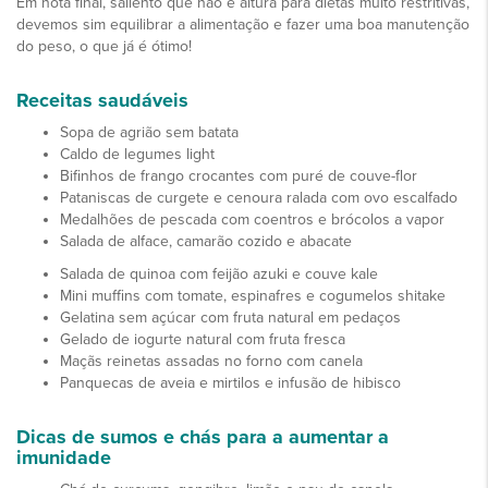
Em nota final, saliento que não é altura para dietas muito restritivas,
devemos sim equilibrar a alimentação e fazer uma boa manutenção
do peso, o que já é ótimo!
Receitas saudáveis
Sopa de agrião sem batata
Caldo de legumes light
Bifinhos de frango crocantes com puré de couve-flor
Pataniscas de curgete e cenoura ralada com ovo escalfado
Medalhões de pescada com coentros e brócolos a vapor
Salada de alface, camarão cozido e abacate
Salada de quinoa com feijão azuki e couve kale
Mini muffins com tomate, espinafres e cogumelos shitake
Gelatina sem açúcar com fruta natural em pedaços
Gelado de iogurte natural com fruta fresca
Maçãs reinetas assadas no forno com canela
Panquecas de aveia e mirtilos e infusão de hibisco
Dicas de sumos e chás para a aumentar a
imunidade