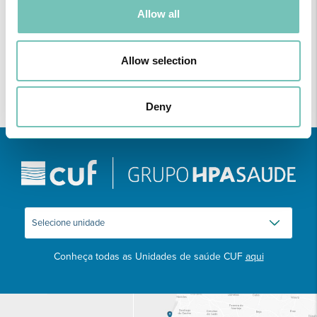
Allow all
24 Novembro -
Feriado Municipal de Sines
Vila Real de Santo António
Allow selection
13 Maio -
Feriado Municipal de Vila Real de Santo António
Deny
Conheça todas as Unidades de saúde CUF
aqui