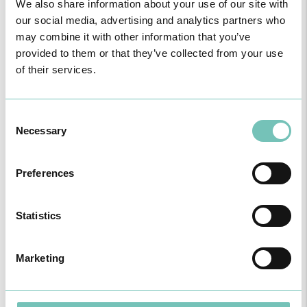
We also share information about your use of our site with
Lagos
our social media, advertising and analytics partners who
27 Outubro -
Feriado Municipal de Lagos
may combine it with other information that you’ve
provided to them or that they’ve collected from your use
Loulé
of their services.
21 Maio -
Feriado Municipal de Loulé
Monchique
Consent
21 Maio -
Feriado Municipal de Monchique
Necessary
Selection
Odemira
8 Setembro -
Feriado Municipal de Odemira
Preferences
Portimão
Statistics
11 Dezembro -
Feriado Municipal de Portimão
São Brás de Alportel
Marketing
1 Junho -
Feriado Municipal de São Brás de Alportel
Sines