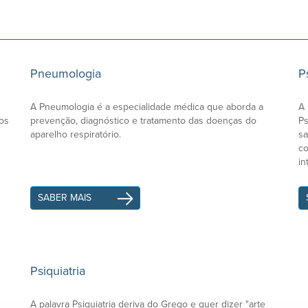
Pneumologia
P
A Pneumologia é a especialidade médica que aborda a
A 
sos
prevenção, diagnóstico e tratamento das doenças do
Ps
aparelho respiratório.
sa
co
in
SABER MAIS
Psiquiatria
A palavra Psiquiatria deriva do Grego e quer dizer "arte