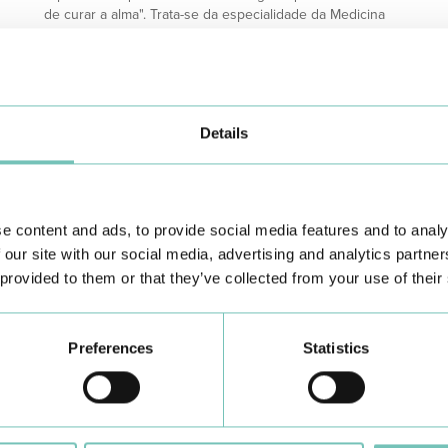
de curar a alma". Trata-se da especialidade da Medicina
que se dedica à prevenção, atendimento, diagnóstico e
tratamento das diferentes manifestações do sofrimento
mental.
SABER MAIS
Details
e content and ads, to provide social media features and to analy
 our site with our social media, advertising and analytics partn
 provided to them or that they’ve collected from your use of their
Conheça todas as Unidades de saúde CUF
aqui
Preferences
Statistics