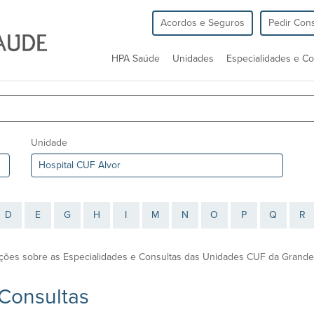
Acordos e Seguros
Pedir Cons
HPA Saúde
Unidades
Especialidades e Co
Unidade
D
E
G
H
I
M
N
O
P
Q
R
ções sobre as Especialidades e Consultas das Unidades CUF da Grande 
 Consultas