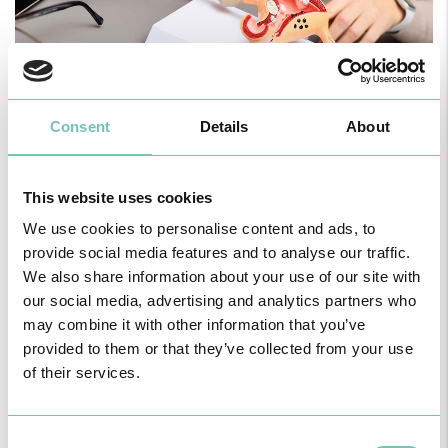
Consent
Details
About
O diagnóstico atempado desta doença é importante para que,
precocemente, se possam instituir tratamentos eficazes, capazes
This website uses cookies
de diminuir os sintomas e corrigir alterações anatómicas que levam
We use cookies to personalise content and ads, to
à infertilidade.
A ecografia dinâmica reveste-se de uma enorme importância no
provide social media features and to analyse our traffic.
diagnóstico. Visa associar os sintomas aos achados ecográficos,
We also share information about your use of our site with
otimizando a qualidade da informação extraída desta avaliação.
our social media, advertising and analytics partners who
O Centro de Diagnóstico e Tratamento de Endometriose do HPA
may combine it with other information that you’ve
Gambelas oferece:
provided to them or that they’ve collected from your use
• A realização de ecografia dinâmica, uma mais valia para o
diagnóstico e escolha do tratamento mais adequado;
of their services.
• A disponibilização de uma sessão de decisão terapêutica, em
que, em conjunto com a senhora, são debatidas as várias opções
de tratamento (médico ou cirúrgico), que contemplam, por um lado,
Consent