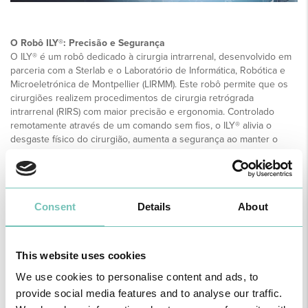
O Robô ILY®: Precisão e Segurança
O ILY® é um robô dedicado à cirurgia intrarrenal, desenvolvido em
parceria com a Sterlab e o Laboratório de Informática, Robótica e
Microeletrónica de Montpellier (LIRMM). Este robô permite que os
cirurgiões realizem procedimentos de cirurgia retrógrada
intrarrenal (RIRS) com maior precisão e ergonomia. Controlado
remotamente através de um comando sem fios, o ILY® alivia o
desgaste físico do cirurgião, aumenta a segurança ao manter o
operador afastado das fontes de radiação ionizante e traz toda a
precisão dos robots para os movimentos finos realizados no
interior do rim. É assim assegurada a diminuição dos riscos e o
aumento da eficácia com vista à total destruição dos cálculos. A
Consent
Details
About
precisão do robô ILY® contribui significativamente para um
tratamento minimamente invasivo, reduzindo o tempo de
recuperação e as complicações pós-operatórias.
This website uses cookies
O Soltive™ SuperPulsed Laser: Inovação e Eficiência
O Soltive™ SuperPulsed Laser System representa um avanço
We use cookies to personalise content and ads, to
significativo na tecnologia de lasers para tratamento de cálculos
provide social media features and to analyse our traffic.
renais. Utilizando tecnologia de fibra de thullium, este sistema é