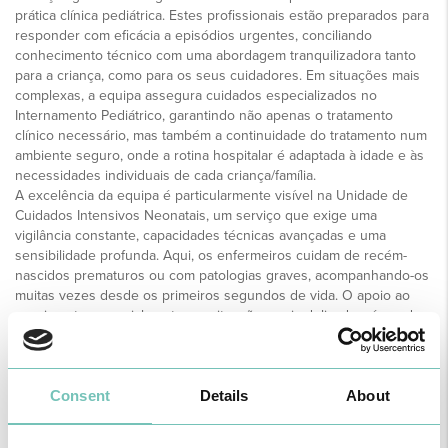
prática clínica pediátrica. Estes profissionais estão preparados para
responder com eficácia a episódios urgentes, conciliando
conhecimento técnico com uma abordagem tranquilizadora tanto
para a criança, como para os seus cuidadores. Em situações mais
complexas, a equipa assegura cuidados especializados no
Internamento Pediátrico, garantindo não apenas o tratamento
clínico necessário, mas também a continuidade do tratamento num
ambiente seguro, onde a rotina hospitalar é adaptada à idade e às
necessidades individuais de cada criança/família.
A excelência da equipa é particularmente visível na Unidade de
Cuidados Intensivos Neonatais, um serviço que exige uma
vigilância constante, capacidades técnicas avançadas e uma
sensibilidade profunda. Aqui, os enfermeiros cuidam de recém-
nascidos prematuros ou com patologias graves, acompanhando-os
muitas vezes desde os primeiros segundos de vida. O apoio ao
nascimento, especialmente em situações mais delicadas, é um dos
momentos mais críticos do percurso neonatal, é também onde a
formação e a experiência dos enfermeiros se revelam essenciais
para garantir estabilidade clínica e conforto emocional. Cada ação é
Consent
Details
About
cuidadosamente planeada para garantir não só cuidados seguros,
mas também a vinculação do bebé com os seus pais.
A atividade da equipa estende-se ainda às Consultas de