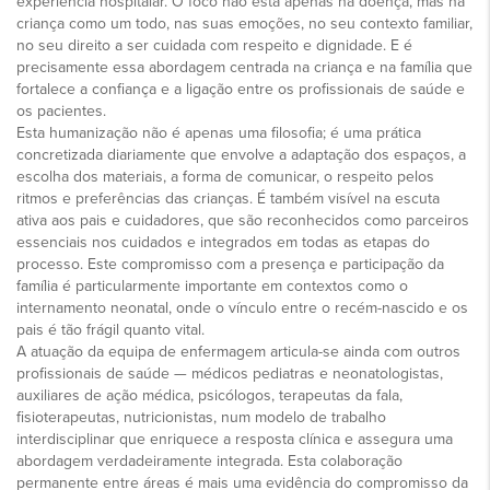
experiência hospitalar. O foco não está apenas na doença, mas na
criança como um todo, nas suas emoções, no seu contexto familiar,
no seu direito a ser cuidada com respeito e dignidade. E é
precisamente essa abordagem centrada na criança e na família que
fortalece a confiança e a ligação entre os profissionais de saúde e
os pacientes.
Esta humanização não é apenas uma filosofia; é uma prática
concretizada diariamente que envolve a adaptação dos espaços, a
escolha dos materiais, a forma de comunicar, o respeito pelos
ritmos e preferências das crianças. É também visível na escuta
ativa aos pais e cuidadores, que são reconhecidos como parceiros
essenciais nos cuidados e integrados em todas as etapas do
processo. Este compromisso com a presença e participação da
família é particularmente importante em contextos como o
internamento neonatal, onde o vínculo entre o recém-nascido e os
pais é tão frágil quanto vital.
A atuação da equipa de enfermagem articula-se ainda com outros
profissionais de saúde — médicos pediatras e neonatologistas,
auxiliares de ação médica, psicólogos, terapeutas da fala,
fisioterapeutas, nutricionistas, num modelo de trabalho
interdisciplinar que enriquece a resposta clínica e assegura uma
abordagem verdadeiramente integrada. Esta colaboração
permanente entre áreas é mais uma evidência do compromisso da