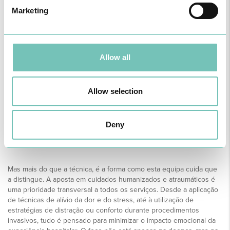
transmite tranquilidade às famílias, sabendo que existe uma equipa
Marketing
permanentemente disponível para qualquer eventualidade.
Para garantir a manutenção e evolução contínua da qualidade dos
cuidados prestados, a equipa de enfermagem aposta de forma
estratégica na formação contínua dos seus profissionais. A
Allow all
simulação clínica e o treino regular são instrumentos fundamentais
nesse processo, permitindo o aperfeiçoamento de competências
técnicas em ambiente controlado, a gestão de situações de
Allow selection
urgência e a consolidação do trabalho em equipa. Estas práticas
refletem-se diretamente na confiança e segurança com que os
enfermeiros intervêm no dia-a-dia, mesmo nos contextos mais
exigentes.
Deny
Mas mais do que a técnica, é a forma como esta equipa cuida que
a distingue. A aposta em cuidados humanizados e atraumáticos é
uma prioridade transversal a todos os serviços. Desde a aplicação
de técnicas de alívio da dor e do stress, até à utilização de
estratégias de distração ou conforto durante procedimentos
invasivos, tudo é pensado para minimizar o impacto emocional da