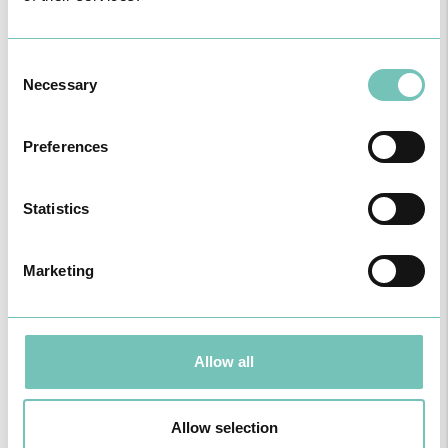
PRÓXIMOS.
Para cuidar de si no Algarve, Alentejo e Madeira
Consent
Necessary
Selection
Preferences
Statistics
Marketing
CIRURGIA AO ESTRABISMO PEDIÁTRICO
Realizou-se no Hospital CUF Faro a primeira Cirurgia de Estrabismo
Allow all
Pediátrico n…
Allow selection