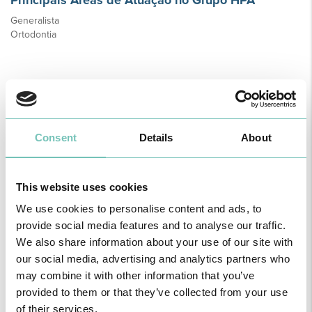
Principais Áreas de Atuação no Grupo HPA
Generalista
Ortodontia
Notícias Saudáveis
Consent
Details
About
This website uses cookies
We use cookies to personalise content and ads, to
provide social media features and to analyse our traffic.
We also share information about your use of our site with
our social media, advertising and analytics partners who
may combine it with other information that you’ve
provided to them or that they’ve collected from your use
of their services.
O GRUPO HPA AGORA É CUF: JUNTOS E CADA VEZ MAIS