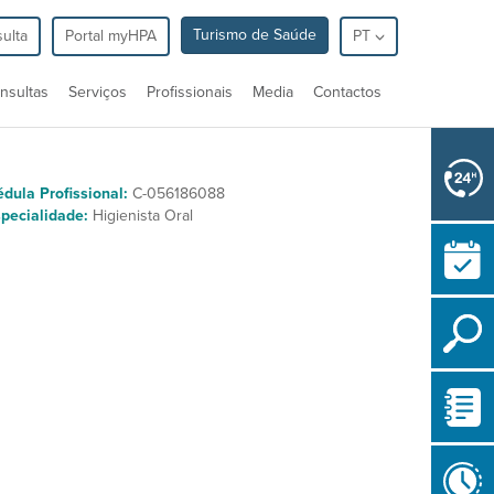
Turismo de Saúde
ulta
Portal myHPA
PT
nsultas
Serviços
Profissionais
Media
Contactos
dula Profissional:
C-056186088
pecialidade:
Higienista Oral