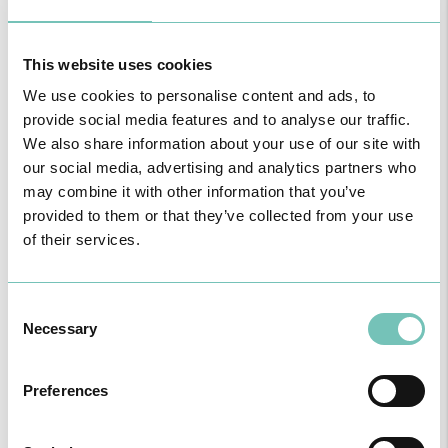
O GRUPO HPA AGORA É CUF: JUNTOS E CADA VEZ MAIS
PRÓXIMOS.
This website uses cookies
Para cuidar de si no Algarve, Alentejo e Madeira
We use cookies to personalise content and ads, to
provide social media features and to analyse our traffic.
We also share information about your use of our site with
our social media, advertising and analytics partners who
may combine it with other information that you’ve
provided to them or that they’ve collected from your use
of their services.
Consent
Necessary
Selection
CIRURGIA AO ESTRABISMO PEDIÁTRICO
Preferences
Realizou-se no Hospital CUF Faro a primeira Cirurgia de Estrabismo
Pediátrico n…