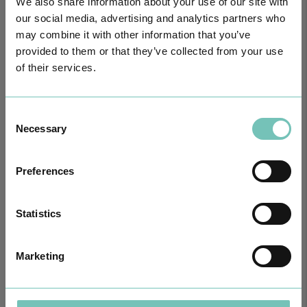
We also share information about your use of our site with
our social media, advertising and analytics partners who
may combine it with other information that you’ve
provided to them or that they’ve collected from your use
CIRURGIA AO ESTRABISMO PEDIÁTRICO
of their services.
Realizou-se no Hospital CUF Faro a primeira Cirurgia de Estrabismo
Pediátrico n…
Consent
Necessary
Selection
Preferences
Statistics
Marketing
PODCAST EM ONCOLOGIA