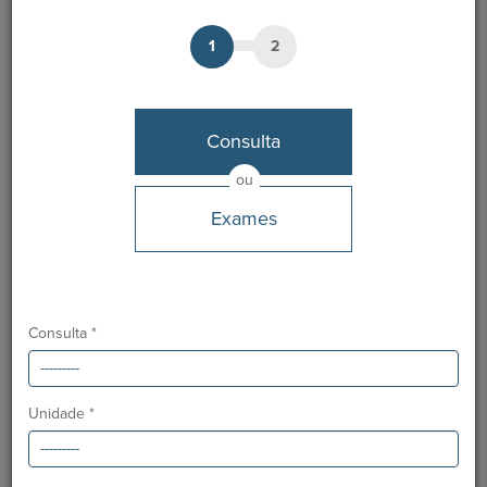
1
2
Dr. Alison Reis
Médico
Consulta
MARCAÇÃO
ou
Exames
Unidades HPA
Hospital São Camilo - Portimão
Línguas
Consulta *
Português e Inglês
Ordem dos Médicos:
57834
Especialidade:
Medicina Física e de Reabilitação
Unidade *
Formação Académica