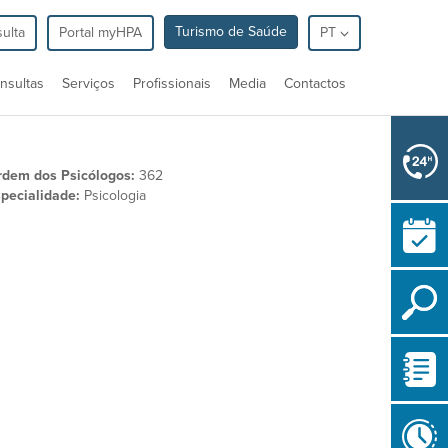
Turismo de Saúde
ulta
Portal myHPA
PT
nsultas
Serviços
Profissionais
Media
Contactos
rdem dos Psicólogos:
362
pecialidade:
Psicologia