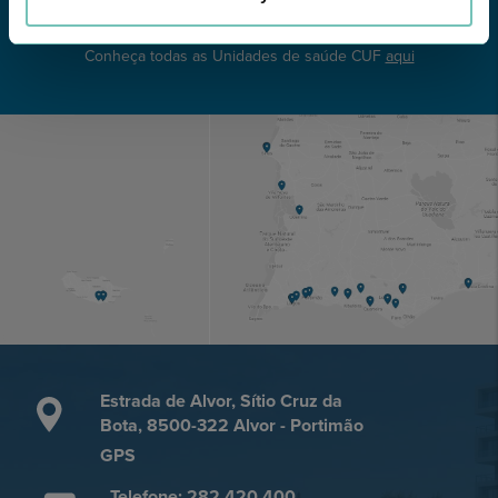
Conheça todas as Unidades de saúde CUF
aqui
Estrada de Alvor, Sítio Cruz da
Bota, 8500-322 Alvor - Portimão
GPS
Telefone: 282 420 400