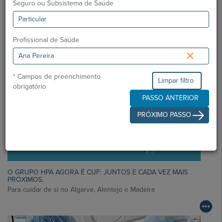
Seguro ou Subsistema de Saúde
Notícias Saudáveis
Profissional de Saúde
×
* Campos de preenchimento
Limpar filtro
obrigatório
PASSO ANTERIOR
PRÓXIMO PASSO
O GRUPO HPA AGORA É CUF: JUNTOS E CADA VEZ MAIS
PRÓXIMOS.
Para cuidar de si no Algarve, Alentejo e Madeira