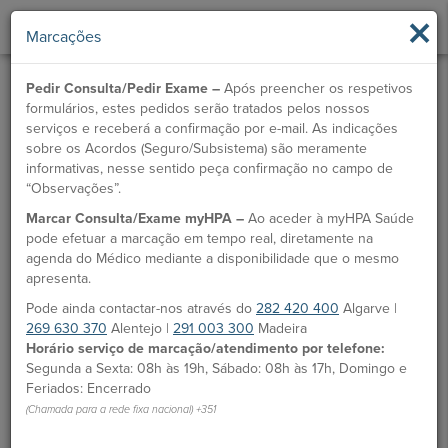
×
Marcações
Pedir Consulta/Pedir Exame –
Após preencher os respetivos
formulários, estes pedidos serão tratados pelos nossos
serviços e receberá a confirmação por e-mail. As indicações
sobre os Acordos (Seguro/Subsistema) são meramente
informativas, nesse sentido peça confirmação no campo de
“Observações”.
Marcar Consulta/Exame myHPA –
Ao aceder à myHPA Saúde
Dr.ª Ana Pereira
pode efetuar a marcação em tempo real, diretamente na
agenda do Médico mediante a disponibilidade que o mesmo
Médico
apresenta.
Pode ainda contactar-nos através do
282 420 400
Algarve |
MARCAÇÃO
269 630 370
Alentejo |
291 003 300
Madeira
Horário serviço de marcação/atendimento por telefone:
Unidades HPA
Segunda a Sexta: 08h às 19h, Sábado: 08h às 17h, Domingo e
Feriados: Encerrado
Clínica CUF Vila Nova de Milfontes
(Chamada para a rede fixa nacional) +351
Desde