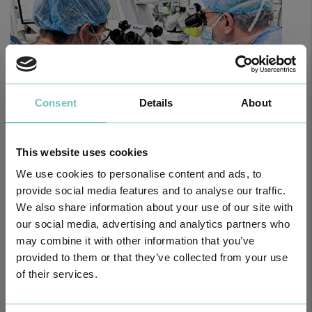
Consent
Details
About
This website uses cookies
CIRURGIA AO ESTRABISMO PEDIÁTRICO
We use cookies to personalise content and ads, to
Realizou-se no Hospital CUF Faro a primeira Cirurgia de Estrabismo
Pediátrico n…
provide social media features and to analyse our traffic.
We also share information about your use of our site with
our social media, advertising and analytics partners who
may combine it with other information that you’ve
provided to them or that they’ve collected from your use
of their services.