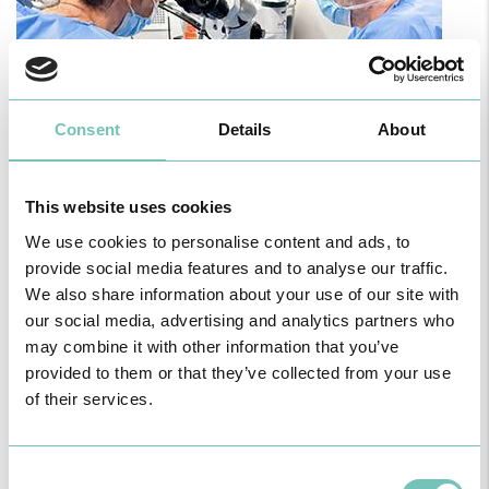
Consent
Details
About
CIRURGIA AO ESTRABISMO PEDIÁTRICO
This website uses cookies
Realizou-se no Hospital CUF Faro a primeira Cirurgia de Estrabismo
Pediátrico n…
We use cookies to personalise content and ads, to
provide social media features and to analyse our traffic.
We also share information about your use of our site with
our social media, advertising and analytics partners who
may combine it with other information that you’ve
provided to them or that they’ve collected from your use
of their services.
Consent