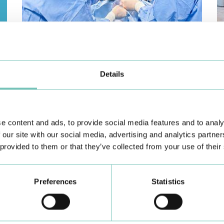
CIRURGIA AO ESTRABISMO PEDIÁTRICO
P
Realizou-se no Hospital CUF Faro a primeira Cirurgia de
Co
Estrabismo Pediátrico n…
c
Details
e content and ads, to provide social media features and to analy
 our site with our social media, advertising and analytics partn
 provided to them or that they’ve collected from your use of their
Conheça todas as Unidades de saúde CUF
aqui
Preferences
Statistics