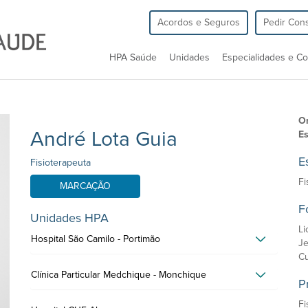
Acordos e Seguros
Pedir Cons
HPA Saúde
Unidades
Especialidades e Co
Or
André Lota Guia
Es
E
Fisioterapeuta
Fi
MARCAÇÃO
F
Unidades HPA
Li
Hospital São Camilo - Portimão
Je
Cu
Clínica Particular Medchique - Monchique
P
Fi