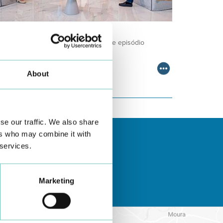
ODCAST EM ONCOLOGIA
m um formato dinâmico e direto, este episódio
ombinam conhecimento técnico c…
About
se our traffic. We also share
ers who may combine it with
 services.
Marketing