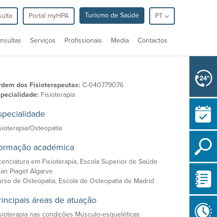
Turismo de Saúde
ulta
Portal myHPA
PT
nsultas
Serviços
Profissionais
Media
Contactos
dem dos Fisioterapeutas:
C-040779076
pecialidade:
Fisioterapia
specialidade
sioterapia/Osteopatia
ormação académica
cenciatura em Fisioterapia, Escola Superior de Saúde
an Piaget Algarve
rso de Osteopatia, Escola de Osteopatia de Madrid
rincipais áreas de atuação
sioterapia nas condições Músculo-esqueléticas