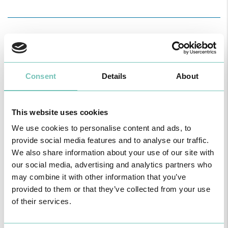
Notícias Saudáveis
Consent
Details
About
This website uses cookies
We use cookies to personalise content and ads, to
provide social media features and to analyse our traffic.
We also share information about your use of our site with
our social media, advertising and analytics partners who
may combine it with other information that you’ve
O GRUPO HPA AGORA É CUF: JUNTOS E CADA VEZ MAIS
PRÓXIMOS.
provided to them or that they’ve collected from your use
Para cuidar de si no Algarve, Alentejo e Madeira
of their services.