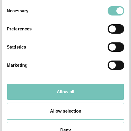
Consent
Necessary
Selection
Preferences
Statistics
Marketing
CIRURGIA AO ESTRABISMO PEDIÁTRICO
Realizou-se no Hospital CUF Faro a primeira Cirurgia de Estrabismo
Pediátrico n…
Allow all
Allow selection
Deny