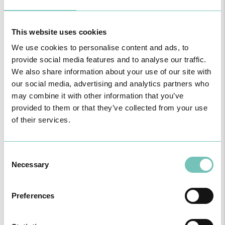
O GRUPO HPA AGORA É CUF: JUNTOS E CADA VEZ MAIS
PRÓXIMOS.
This website uses cookies
Para cuidar de si no Algarve, Alentejo e Madeira
We use cookies to personalise content and ads, to
provide social media features and to analyse our traffic.
We also share information about your use of our site with
our social media, advertising and analytics partners who
may combine it with other information that you’ve
provided to them or that they’ve collected from your use
of their services.
Consent
Necessary
Selection
CIRURGIA AO ESTRABISMO PEDIÁTRICO
Preferences
Realizou-se no Hospital CUF Faro a primeira Cirurgia de Estrabismo
Pediátrico n…