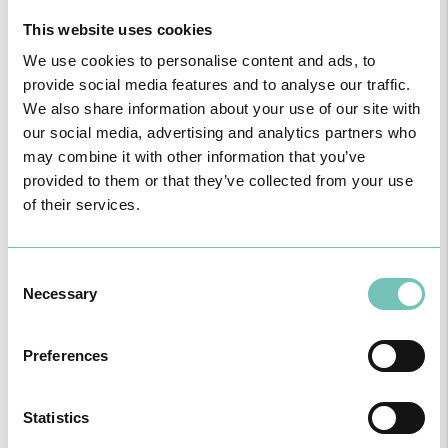
Para cuidar de si no Algarve, Alentejo e Madeira
This website uses cookies
We use cookies to personalise content and ads, to
provide social media features and to analyse our traffic.
We also share information about your use of our site with
our social media, advertising and analytics partners who
may combine it with other information that you’ve
provided to them or that they’ve collected from your use
of their services.
Consent
Necessary
Selection
CIRURGIA AO ESTRABISMO PEDIÁTRICO
Realizou-se no Hospital CUF Faro a primeira Cirurgia de Estrabismo
Pediátrico n…
Preferences
Statistics