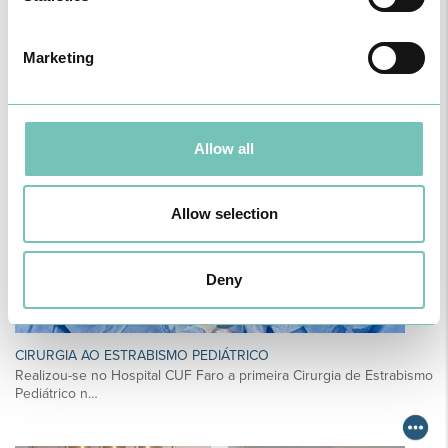
O GRUPO HPA AGORA É CUF: JUNTOS E CADA VEZ MAIS
PRÓXIMOS.
Para cuidar de si no Algarve, Alentejo e Madeira
Marketing
Allow all
Allow selection
Deny
CIRURGIA AO ESTRABISMO PEDIÁTRICO
Realizou-se no Hospital CUF Faro a primeira Cirurgia de Estrabismo
Pediátrico n…