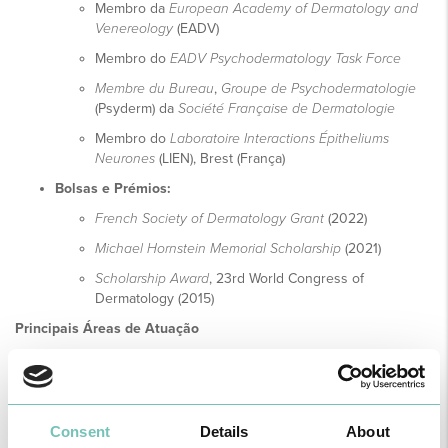
Membro da
European Academy of Dermatology and
Venereology
(EADV)
Membro do
EADV Psychodermatology Task Force
Membre du Bureau
,
Groupe de Psychodermatologie
(Psyderm) da
Société Française de Dermatologie
Membro do
Laboratoire Interactions Épitheliums
Neurones
(LIEN), Brest (França)
Bolsas e Prémios:
French Society of Dermatology Grant
(2022)
Michael Hornstein Memorial Scholarship
(2021)
Scholarship Award
, 23rd World Congress of
Dermatology (2015)
Principais Áreas de Atuação
Dermatologia Geral
Dermatologia Pediátrica
Dermatoscopia
Consent
Details
About