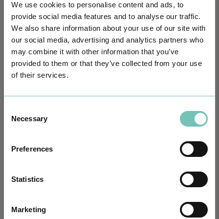
We use cookies to personalise content and ads, to
provide social media features and to analyse our traffic.
We also share information about your use of our site with
our social media, advertising and analytics partners who
may combine it with other information that you’ve
provided to them or that they’ve collected from your use
of their services.
CIRURGIA AO ESTRABISMO PEDIÁTRICO
Consent
Realizou-se no Hospital CUF Faro a primeira Cirurgia de Estrabismo
Pediátrico n…
Necessary
Selection
Preferences
Statistics
Marketing