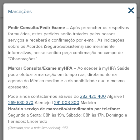
×
Marcações
Pedir Consulta/Pedir Exame –
Após preencher os respetivos
formulários, estes pedidos serão tratados pelos nossos
serviços e receberá a confirmação por e-mail. As indicações
sobre os Acordos (Seguro/Subsistema) são meramente
informativas, nesse sentido peça confirmação no campo de
“Observações”.
Marcar Consulta/Exame myHPA –
Ao aceder à myHPA Saúde
pode efetuar a marcação em tempo real, diretamente na
agenda do Médico mediante a disponibilidade que o mesmo
apresenta.
Pode ainda contactar-nos através do
282 420 400
Algarve |
269 630 370
Alentejo |
291 003 300
Madeira
Horário serviço de marcação/atendimento por telefone:
Segunda a Sexta: 08h às 19h, Sábado: 08h às 17h, Domingo e
Feriados: Encerrado
(Chamada para a rede fixa nacional) +351