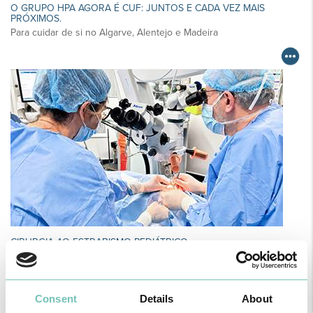
O GRUPO HPA AGORA É CUF: JUNTOS E CADA VEZ MAIS
PRÓXIMOS.
Para cuidar de si no Algarve, Alentejo e Madeira
CIRURGIA AO ESTRABISMO PEDIÁTRICO
Realizou-se no Hospital CUF Faro a primeira Cirurgia de Estrabismo
Pediátrico n…
Consent
Details
About