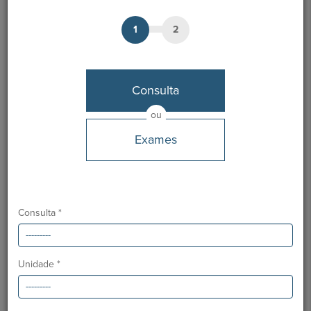
1
2
Dr.ª Cristina Fragoeiro
Médico
Consulta
MARCAÇÃO
ou
Exames
Unidades HPA
Clínica CUF Funchal
Hospital CUF Madeira
Consulta *
Línguas
Português e Inglês
Unidade *
Desde
Outubro 2021