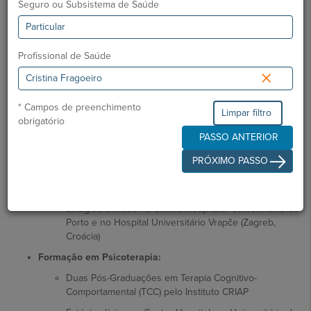
Seguro ou Subsistema de Saúde
Ordem dos Médicos:
56785
Especialidade:
Psiquiatria
Formação Académica
Profissional de Saúde
×
Mestrado Integrado em Medicina
, Faculdade de Medicina
da Universidade do Porto
Internato da Formação Específica em Psiquiatria
, Hospital
* Campos de preenchimento
Limpar filtro
de Magalhães Lemos (Porto) |
Grau de Especialista em
obrigatório
Psiquiatria
PASSO ANTERIOR
Formação Especializada em Medicina do Sono:
PRÓXIMO PASSO
Capacitação teórico-prática e formação em Terapia
Cognitivo-Comportamental para a Insónia (TCC-I)
Estágios clínicos no Centro Hospitalar Universitário do
Porto e no Hospital Universitário Vrapče (Zagreb,
Croácia)
Formação em Psicoterapia:
Duas Pós-Graduações em Terapia Cognitivo-
Comportamental (TCC) pelo Instituto CRIAP