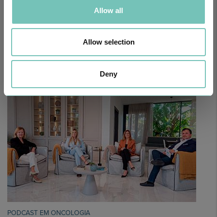
Allow all
Allow selection
CIRURGIA AO ESTRABISMO PEDIÁTRICO
Realizou-se no Hospital CUF Faro a primeira Cirurgia de Estrabismo
Pediátrico n…
Deny
PODCAST EM ONCOLOGIA