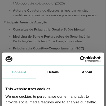
Fisiologia à (Psico)patologia"
(2020)
Autora e Coautora
de diversos artigos em revistas
científicas, comunicações orais e posters em congressos
Principais Áreas de Atuação
Consultas de Psiquiatria Geral e Saúde Mental
Medicina do Sono e Perturbações do Sono
(Insónia,
Perturbações do Ritmo Circadiano, entre outras)
Psicoterapia Cognitivo-Comportamental (TCC)
Neuropsiquiatria e Psiquiatria de Ligação
Consent
Details
About
This website uses cookies
Notícias Saudáveis
We use cookies to personalise content and ads, to
provide social media features and to analyse our traffic.