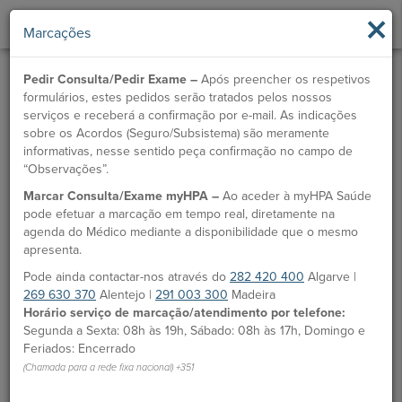
×
Marcações
Pedir Consulta/Pedir Exame –
Após preencher os respetivos
formulários, estes pedidos serão tratados pelos nossos
serviços e receberá a confirmação por e-mail. As indicações
sobre os Acordos (Seguro/Subsistema) são meramente
informativas, nesse sentido peça confirmação no campo de
“Observações”.
Marcar Consulta/Exame myHPA –
Ao aceder à myHPA Saúde
pode efetuar a marcação em tempo real, diretamente na
agenda do Médico mediante a disponibilidade que o mesmo
apresenta.
Pode ainda contactar-nos através do
282 420 400
Algarve |
269 630 370
Alentejo |
291 003 300
Madeira
Horário serviço de marcação/atendimento por telefone:
Segunda a Sexta: 08h às 19h, Sábado: 08h às 17h, Domingo e
Feriados: Encerrado
(Chamada para a rede fixa nacional) +351