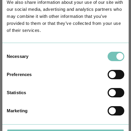
We also share information about your use of our site with
our social media, advertising and analytics partners who
may combine it with other information that you’ve
provided to them or that they’ve collected from your use
of their services.
Consent
Necessary
Selection
O GRUPO HPA AGORA É CUF: JUNTOS E CADA VEZ MAIS
PRÓXIMOS.
Para cuidar de si no Algarve, Alentejo e Madeira
Preferences
Statistics
Marketing