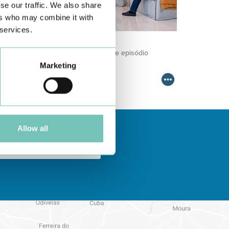
se our traffic. We also share
ers who may combine it with
 services.
ODCAST EM ONCOLOGIA
m um formato dinâmico e direto, este episódio
ombinam conhecimento técnico c…
Marketing
Allow all