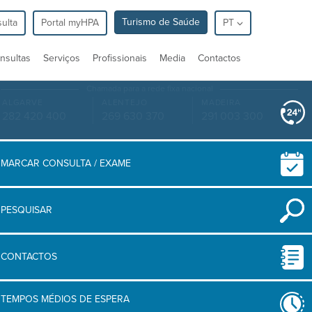
Turismo de Saúde
ulta
Portal myHPA
PT
nsultas
Serviços
Profissionais
Media
Contactos
Chamada para a rede fixa nacional
ALGARVE
ALENTEJO
MADEIRA
282 420 400
269 630 370
291 003 300
MARCAR CONSULTA / EXAME
PESQUISAR
CONTACTOS
TEMPOS MÉDIOS DE ESPERA