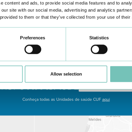
e content and ads, to provide social media features and to analy
 our site with our social media, advertising and analytics partn
 provided to them or that they’ve collected from your use of their
CIRURGIA AO ESTRABISMO PEDIÁTRICO
P
Realizou-se no Hospital CUF Faro a primeira Cirurgia de
Co
Estrabismo Pediátrico n…
c
Preferences
Statistics
Allow selection
Conheça todas as Unidades de saúde CUF
aqui