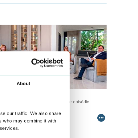
About
ODCAST EM ONCOLOGIA
m um formato dinâmico e direto, este episódio
ombinam conhecimento técnico c…
se our traffic. We also share
ers who may combine it with
 services.