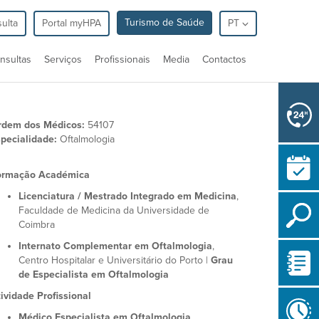
Turismo de Saúde
ulta
Portal myHPA
PT
nsultas
Serviços
Profissionais
Media
Contactos
rdem dos Médicos:
54107
pecialidade:
Oftalmologia
ormação Académica
Licenciatura / Mestrado Integrado em Medicina
,
Faculdade de Medicina da Universidade de
Coimbra
Internato Complementar em Oftalmologia
,
Centro Hospitalar e Universitário do Porto |
Grau
de Especialista em Oftalmologia
ividade Profissional
Médico Especialista em Oftalmologia