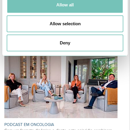
Allow all
Allow selection
CIRURGIA AO ESTRABISMO PEDIÁTRICO
Realizou-se no Hospital CUF Faro a primeira Cirurgia de Estrabismo
Pediátrico n…
Deny
PODCAST EM ONCOLOGIA