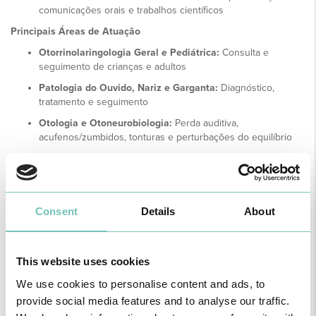
comunicações orais e trabalhos científicos
Principais Áreas de Atuação
Otorrinolaringologia Geral e Pediátrica:
Consulta e
seguimento de crianças e adultos
Patologia do Ouvido, Nariz e Garganta:
Diagnóstico,
tratamento e seguimento
Otologia e Otoneurobiologia:
Perda auditiva,
acufenos/zumbidos, tonturas e perturbações do equilíbrio
Laringologia e Rinologia:
Alterações da voz, perturbações
da deglutição e obstrução/dificuldade na respiração nasal
Cirurgia Otorrinolaringológica e Cabeça e Pescoço
Consent
Details
About
This website uses cookies
Notícias Saudáveis
We use cookies to personalise content and ads, to
provide social media features and to analyse our traffic.