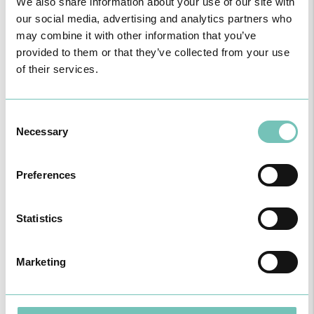
We also share information about your use of our site with
our social media, advertising and analytics partners who
may combine it with other information that you’ve
provided to them or that they’ve collected from your use
of their services.
Consent
Necessary
Selection
O GRUPO HPA AGORA É CUF: JUNTOS E CADA VEZ MAIS
PRÓXIMOS.
Para cuidar de si no Algarve, Alentejo e Madeira
Preferences
Statistics
Marketing