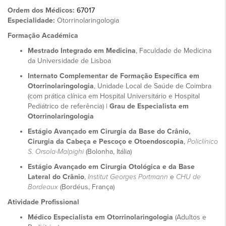
Ordem dos Médicos:
67017
Especialidade:
Otorrinolaringologia
Formação Académica
Mestrado Integrado em Medicina
, Faculdade de Medicina
da Universidade de Lisboa
Internato Complementar de Formação Específica em
Otorrinolaringologia
, Unidade Local de Saúde de Coimbra
(com prática clínica em Hospital Universitário e Hospital
Pediátrico de referência) |
Grau de Especialista em
Otorrinolaringologia
Estágio Avançado em Cirurgia da Base do Crânio,
Cirurgia da Cabeça e Pescoço e Otoendoscopia
,
Policlínico
S. Orsola-Malpighi
(Bolonha, Itália)
Estágio Avançado em Cirurgia Otológica e da Base
Lateral do Crânio
,
Institut Georges Portmann
e
CHU de
Bordeaux
(Bordéus, França)
Atividade Profissional
Médico Especialista em Otorrinolaringologia
(Adultos e